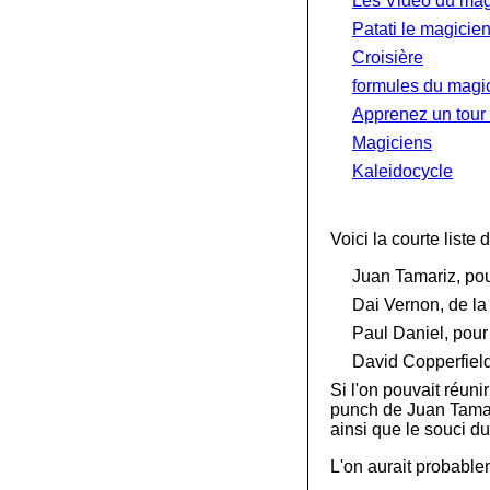
Les Vidéo du mag
Patati le magicie
Croisière
formules du magi
Apprenez un tour 
Magiciens
Kaleidocycle
Voici la courte liste
Juan Tamariz, pou
Dai Vernon, de la
Paul Daniel, pour 
David Copperfield
Si l'on pouvait réun
punch de Juan Tamari
ainsi que le souci du
L'on aurait probable