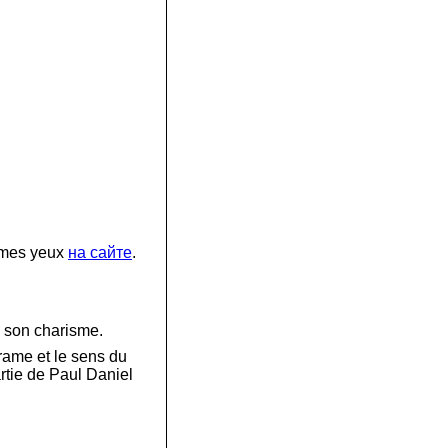
à mes yeux
на сайте
.
e son charisme.
drame et le sens du
rtie de Paul Daniel