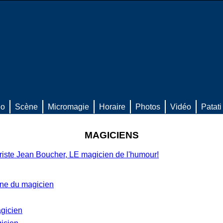
io
Scène
Micromagie
Horaire
Photos
Vidéo
Patati
MAGICIENS
ste Jean Boucher, LE magicien de l'humour!
ne du magicien
gicien